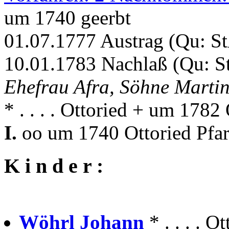
um 1740 geerbt
01.07.1777 Austrag (Qu: S
10.01.1783 Nachlaß (Qu: S
Ehefrau Afra, Söhne Martin
* . . . . Ottoried + um 1782
I.
oo um 1740 Ottoried Pfar
K i n d e r :
Wöhrl Johann
* . . . . 