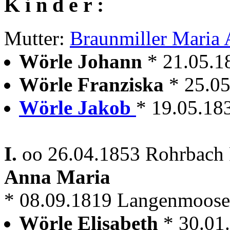
K i n d e r :
Mutter:
Braunmiller Maria
Wörle Johann
* 21.05.1
Wörle Franziska
* 25.05
Wörle Jakob
* 19.05.183
I.
oo 26.04.1853 Rohrbach 
Anna Maria
* 08.09.1819 Langenmoosen 
Wörle Elisabeth
* 30.01