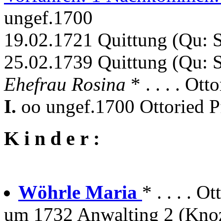
ungef.1700
19.02.1721 Quittung (Qu: 
25.02.1739 Quittung (Qu: 
Ehefrau Rosina
* . . . . Ot
I.
oo ungef.1700 Ottoried P
K i n d e r :
Wöhrle Maria
* . . . . O
um 1732 Anwalting 2 (Kno