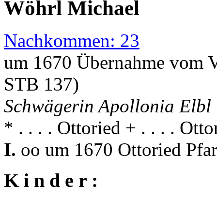
Wöhrl Michael
Nachkommen: 23
um 1670 Übernahme vom Va
STB 137)
Schwägerin Apollonia Elbl 
* . . . . Ottoried + . . . . Ott
I.
oo um 1670 Ottoried Pfar
K i n d e r :