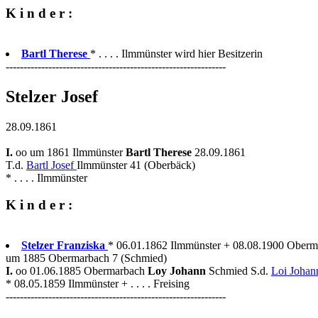
K i n d e r :
Bartl Therese
* . . . . Ilmmünster wird hier Besitzerin
--------------------------------------------------------------
Stelzer Josef
28.09.1861
I.
oo um 1861 Ilmmünster
Bartl Therese
28.09.1861
T.d.
Bartl Josef
Ilmmünster 41 (Oberbäck)
* . . . . Ilmmünster
K i n d e r :
Stelzer Franziska
* 06.01.1862 Ilmmünster + 08.08.1900 Oberm
um 1885 Obermarbach 7 (Schmied)
I.
oo 01.06.1885 Obermarbach
Loy Johann
Schmied S.d.
Loi Joha
* 08.05.1859 Ilmmünster + . . . . Freising
--------------------------------------------------------------