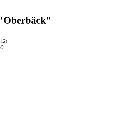
 "Oberbäck"
812)
2)