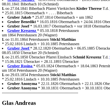
08.01.1841 Biberbach 10 (Schmied)
I.
oo 27.04.1841 Biberbach Pfarrei Vierkirchen
Kistler Therese
T.d.
* 25.01.1815 Obermarbach + . . . . Biberbach
Gruber Jakob
* 25.07.1814 Obermarbach + um 1862
Gruber Benedikt
* 16.03.1816 Obermarbach + 24.04.1816 Obe
Gruber Josef
* 16.03.1817 Obermarbach + vor 1818 Obermarba
Gruber Kreszenz
* 05.10.1818 Petershausen
um 1864 Petershausen 20 (Wagner)
I.
oo 11.01.1864 Petershausen
Stöckl Matthias
* 25.02.1816 Lindach + 10.10.1885 Petershausen
Gruber Josef
* 28.12.1820 Obermarbach + 06.05.1885 Überack
08.05.1850 Überacker 20 (Schmied)
I.
oo 21.05.1850 Überacker Pfarrei Einsbach
Schmid Kreszenz
T.d.
* 15.06.1821 Überacker + 28.11.1893 Überacker
Gruber Rosina
* 05.03.1824 Obermarbach + 18.04.1863 Peters
um 1854 Petershausen 20 (Wagner)
I.
oo 29.03.1854 Petershausen
Stöckl Matthias
* 25.02.1816 Lindach + 10.10.1885 Petershausen
Gruber Anonyma
* 22.11.1826 Obermarbach + 22.11.1826 Ob
Gruber Anonyma
* 30.10.1831 Obermarbach + 30.10.1831 Ob
--------------------------------------------------------------
Glas Andreas