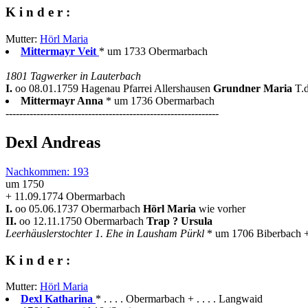
K i n d e r :
Mutter:
Hörl Maria
Mittermayr Veit
* um 1733 Obermarbach
1801 Tagwerker in Lauterbach
I.
oo 08.01.1759 Hagenau Pfarrei Allershausen
Grundner Maria
T.
Mittermayr Anna
* um 1736 Obermarbach
--------------------------------------------------------------
Dexl Andreas
Nachkommen: 193
um 1750
+ 11.09.1774 Obermarbach
I.
oo 05.06.1737 Obermarbach
Hörl Maria
wie vorher
II.
oo 12.11.1750 Obermarbach
Trap ? Ursula
Leerhäuslerstochter 1. Ehe in Lausham Pürkl
* um 1706 Biberbach 
K i n d e r :
Mutter:
Hörl Maria
Dexl Katharina
* . . . . Obermarbach + . . . . Langwaid