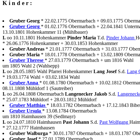
K i n d e r :
Gruber Georg
* 22.02.1775 Obermarbach + 09.03.1775 Oberma
Gruber Georg
* 01.02.1776 Obermarbach + 22.04.1841 Unterm
13.10.1801 Hohenkammer 11 (Mühlbauer)
I.
oo 10.11.1801 Hohenkammer
Pinder Maria
T.d.
Pinder Johann
H
* 26.06.1776 Hohenkammer + 30.03.1853 Hohenkammer
Gruber Andreas
* 21.01.1777 Obermarbach + 31.03.1777 Obe
Gruber Maria
* 18.01.1778 Obermarbach + 13.02.1809 Oberma
Gruber Therese
* 27.03.1779 Obermarbach + um 1816 Wahl
um 1805 Wahl 2 (Wahlsepp)
I.
oo 28.05.1805 Wahl Pfarrei Hohenkammer
Lang Josef
S.d.
Lang 
* 19.03.1774 Wahl + 03.02.1834 Wahl
Gruber Anna
* 01.08.1780 Obermarbach + 10.02.1812 Oberma
08.11.1808 Mühldorf 1 (Sautreiber)
I.
oo 26.04.1808 Obermarbach
Langenecker Jakob
S.d.
Langeneck
* 25.07.1783 Mühldorf + 28.03.1812 Mühldorf
Gruber Matthias
* 18.03.1782 Obermarbach + 17.12.1843 Biberb
Gruber Ursula
* 13.08.1784 Obermarbach
um 1810 Haimhausen 39 (Sedlmayr)
I.
oo 24.07.1810 Haimhausen
Past Johann
S.d.
Past Wolfgang
Haim
* 27.12.1777 Haimhausen
Gruber Walburga
* 30.01.1787 Obermarbach + 18.03.1787 Ob
Gruber Josef
* 27.01.1789 Obermarbach