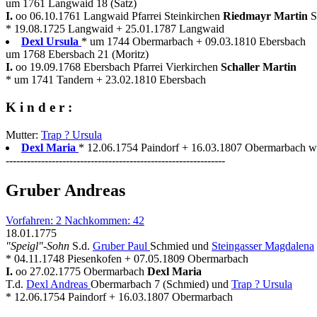
um 1761 Langwaid 18 (Satz)
I.
oo 06.10.1761 Langwaid Pfarrei Steinkirchen
Riedmayr Martin
S
* 19.08.1725 Langwaid + 25.01.1787 Langwaid
Dexl Ursula
* um 1744 Obermarbach + 09.03.1810 Ebersbach
um 1768 Ebersbach 21 (Moritz)
I.
oo 19.09.1768 Ebersbach Pfarrei Vierkirchen
Schaller Martin
* um 1741 Tandern + 23.02.1810 Ebersbach
K i n d e r :
Mutter:
Trap ? Ursula
Dexl Maria
* 12.06.1754 Paindorf + 16.03.1807 Obermarbach wir
--------------------------------------------------------------
Gruber Andreas
Vorfahren: 2 Nachkommen: 42
18.01.1775
"Speigl"-Sohn
S.d.
Gruber Paul
Schmied und
Steingasser Magdalena
* 04.11.1748 Piesenkofen + 07.05.1809 Obermarbach
I.
oo 27.02.1775 Obermarbach
Dexl Maria
T.d.
Dexl Andreas
Obermarbach 7 (Schmied) und
Trap ? Ursula
* 12.06.1754 Paindorf + 16.03.1807 Obermarbach