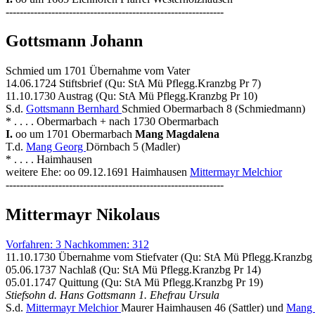
--------------------------------------------------------------
Gottsmann Johann
Schmied um 1701 Übernahme vom Vater
14.06.1724 Stiftsbrief (Qu: StA Mü Pflegg.Kranzbg Pr 7)
11.10.1730 Austrag (Qu: StA Mü Pflegg.Kranzbg Pr 10)
S.d.
Gottsmann Bernhard
Schmied Obermarbach 8 (Schmiedmann)
* . . . . Obermarbach + nach 1730 Obermarbach
I.
oo um 1701 Obermarbach
Mang Magdalena
T.d.
Mang Georg
Dörnbach 5 (Madler)
* . . . . Haimhausen
weitere Ehe: oo 09.12.1691 Haimhausen
Mittermayr Melchior
--------------------------------------------------------------
Mittermayr Nikolaus
Vorfahren: 3 Nachkommen: 312
11.10.1730 Übernahme vom Stiefvater (Qu: StA Mü Pflegg.Kranzbg 
05.06.1737 Nachlaß (Qu: StA Mü Pflegg.Kranzbg Pr 14)
05.01.1747 Quittung (Qu: StA Mü Pflegg.Kranzbg Pr 19)
Stiefsohn d. Hans Gottsmann 1. Ehefrau Ursula
S.d.
Mittermayr Melchior
Maurer Haimhausen 46 (Sattler) und
Mang 