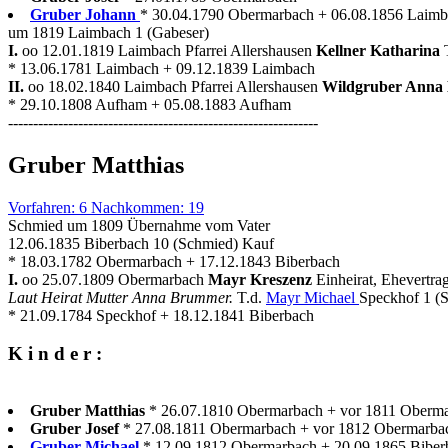
Gruber Johann
* 30.04.1790 Obermarbach + 06.08.1856 Laim
um 1819 Laimbach 1 (Gabeser)
I.
oo 12.01.1819 Laimbach Pfarrei Allershausen
Kellner Katharina
* 13.06.1781 Laimbach + 09.12.1839 Laimbach
II.
oo 18.02.1840 Laimbach Pfarrei Allershausen
Wildgruber Anna
* 29.10.1808 Aufham + 05.08.1883 Aufham
--------------------------------------------------------------
Gruber Matthias
Vorfahren: 6 Nachkommen: 19
Schmied um 1809 Übernahme vom Vater
12.06.1835 Biberbach 10 (Schmied) Kauf
* 18.03.1782 Obermarbach + 17.12.1843 Biberbach
I.
oo 25.07.1809 Obermarbach
Mayr Kreszenz
Einheirat, Ehevertra
Laut Heirat Mutter Anna Brummer.
T.d.
Mayr Michael
Speckhof 1 (
* 21.09.1784 Speckhof + 18.12.1841 Biberbach
K i n d e r :
Gruber Matthias
* 26.07.1810 Obermarbach + vor 1811 Oberm
Gruber Josef
* 27.08.1811 Obermarbach + vor 1812 Obermarba
Gruber Michael
* 12.09.1812 Obermarbach + 20.09.1865 Biber