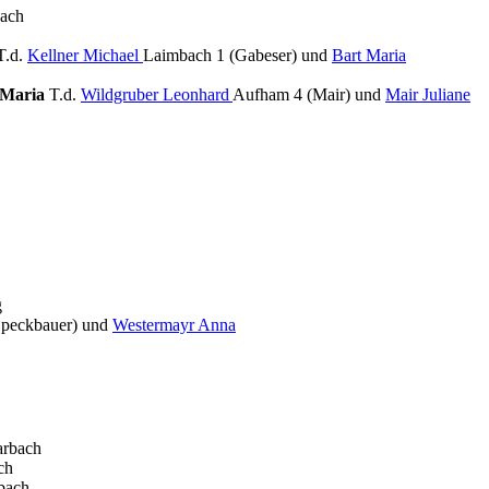
bach
T.d.
Kellner Michael
Laimbach 1 (Gabeser) und
Bart Maria
 Maria
T.d.
Wildgruber Leonhard
Aufham 4 (Mair) und
Mair Juliane
g
Speckbauer) und
Westermayr Anna
arbach
ch
bach