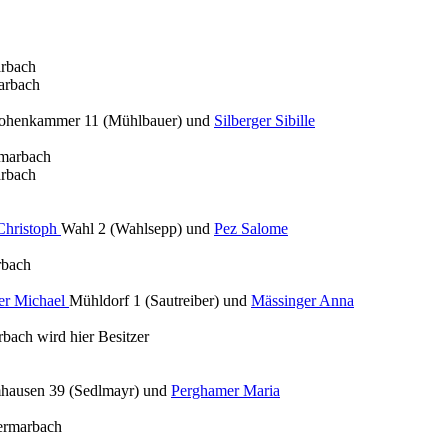
rbach
arbach
ohenkammer 11 (Mühlbauer) und
Silberger Sibille
rmarbach
rbach
Christoph
Wahl 2 (Wahlsepp) und
Pez Salome
rbach
er Michael
Mühldorf 1 (Sautreiber) und
Mässinger Anna
ach wird hier Besitzer
hausen 39 (Sedlmayr) und
Perghamer Maria
ermarbach