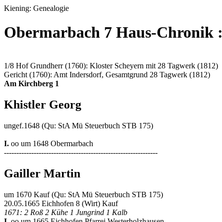
Kiening: Genealogie
Obermarbach 7 Haus-Chronik 
1/8 Hof Grundherr (1760): Kloster Scheyern mit 28 Tagwerk (1812)
Gericht (1760): Amt Indersdorf, Gesamtgrund 28 Tagwerk (1812)
Am Kirchberg 1
Khistler Georg
ungef.1648 (Qu: StA Mü Steuerbuch STB 175)
I.
oo um 1648 Obermarbach
--------------------------------------------------------------
Gailler Martin
um 1670 Kauf (Qu: StA Mü Steuerbuch STB 175)
20.05.1665 Eichhofen 8 (Wirt) Kauf
1671: 2 Roß 2 Kühe 1 Jungrind 1 Kalb
I.
oo um 1665 Eichhofen Pfarrei Westerholzhausen