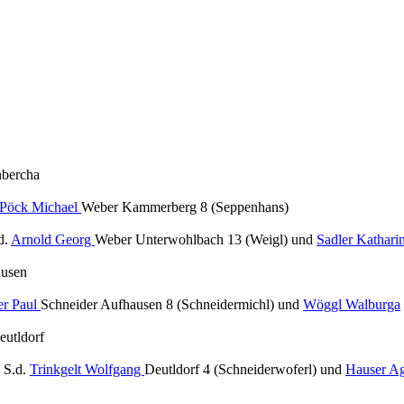
nbercha
Pöck Michael
Weber Kammerberg 8 (Seppenhans)
d.
Arnold Georg
Weber Unterwohlbach 13 (Weigl) und
Sadler Kathari
ausen
er Paul
Schneider Aufhausen 8 (Schneidermichl) und
Wöggl Walburga
utldorf
n
S.d.
Trinkgelt Wolfgang
Deutldorf 4 (Schneiderwoferl) und
Hauser A