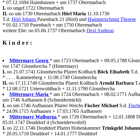
* 07.12.1694 Haimhausen + um 1737 Obermarbach
I.
oo ungef.1722 Obermarbach
II.
oo um 1730 Obermarbach
Hörl Maria
11.10.1730
T.d.
Hörl Johann
Pasenbach 21 (Hörl) und
Hammerschmid Therese
* 01.02.1710 Pasenbach + um 1750 Obermarbach
weitere Ehe: oo 05.06.1737 Obermarbach
Dexl Andreas
K i n d e r :
Mittermayr Georg
* um 1723 Obermarbach + 09.05.1788 Glon
vor 1747 Glonnbercha 7 (Hintermayr)
I.
oo 21.07.1741 Glonnbercha Pfarrei Kollbach
Böck Elisabeth
T.d.
* . . . . Kammerberg + 11.08.1749 Glonnbercha
II.
oo 17.11.1749 Glonnbercha Pfarrei Kollbach
Arnold Barbara
T.
* 12.08.1721 Unterwohlbach + 11.11.1790 Glonnbercha
Mittermayr Maria
* um 1724 Obermarbach + 08.02.1771 Aufh
um 1746 Aufhausen 8 (Schneidermichl)
I.
oo um 1746 Aufhausen Pfarrei Weichs
Fischer Michael
S.d.
Fisch
* 24.09.1715 Aufhausen + 17.03.1765 Aufhausen
Mittermayr Walburga
* um 1726 Obermarbach + 12.01.1808 De
05.01.1747 Deutldorf 4 (Schneiderwoferl)
I.
oo 22.11.1746 Deutldorf Pfarrei Hohenkammer
Trinkgeld Johan
* 20.05.1718 Deutldorf + 14.01.1777 Deutldorf