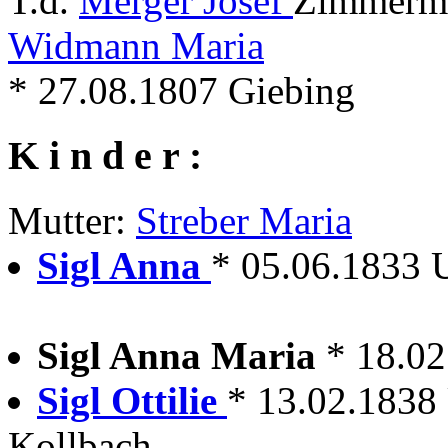
T.d.
Merger Josef
Zimmerma
Widmann Maria
* 27.08.1807 Giebing
K i n d e r :
Mutter:
Streber Maria
Sigl Anna
* 05.06.1833 
Sigl Anna Maria
* 18.02
Sigl Ottilie
* 13.02.1838
Kollbach