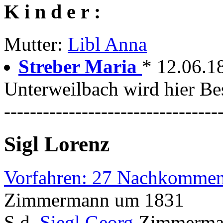
K i n d e r :
Mutter:
Libl Anna
Streber Maria
* 12.06.1
Unterweilbach wird hier Bes
---------------------------------
Sigl Lorenz
Vorfahren: 27 Nachkommen
Zimmermann um 1831
S.d.
Siegl Georg
Zimmerma