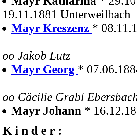
Mayr Katharina
* 29.10
19.11.1881 Unterweilbach
Mayr Kreszenz
* 08.11.
oo Jakob Lutz
Mayr Georg
* 07.06.188
oo Cäcilie Grabl Ebersbac
Mayr Johann
* 16.12.1
K i n d e r :