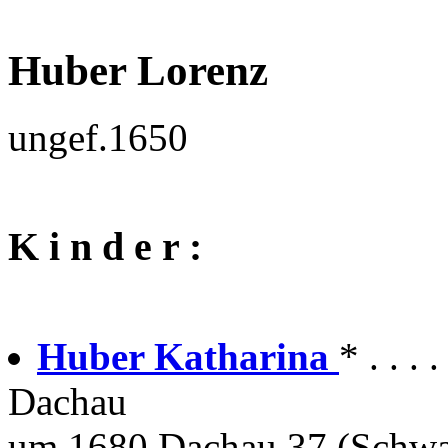
Huber Lorenz
ungef.1650
K i n d e r :
Huber Katharina
* . . 
Dachau
um 1680 Dachau 37 (Schwar