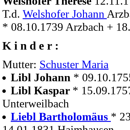
Welshofer Therese
12.11.1
T.d.
Welshofer Johann
Arzb
* 08.10.1739 Arzbach + 18
K i n d e r :
Mutter:
Schuster Maria
Libl Johann
* 09.10.175
Libl Kaspar
* 15.09.175
Unterweilbach
Liebl Bartholomäus
* 2
14.01.1831 Haimhausen