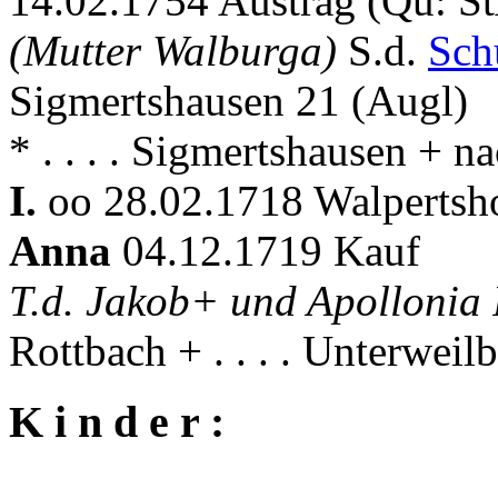
14.02.1754 Austrag (Qu: S
(Mutter Walburga)
S.d.
Sch
Sigmertshausen 21 (Augl)
* . . . . Sigmertshausen + 
I.
oo 28.02.1718 Walpertsh
Anna
04.12.1719 Kauf
T.d. Jakob+ und Apollonia
Rottbach + . . . . Unterweil
K i n d e r :