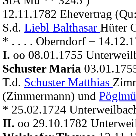
StA Mü ** 3245 )
12.11.1782 Ehevertrag (Qu
S.d.
Liebl Balthasar
Hüter 
* . . . . Oberndorf + 14.12
I.
oo 08.01.1755 Unterweil
Schuster Maria
03.01.175
T.d.
Schuster Matthias
Zimm
(Zimmermann) und
Pöglmü
* 25.02.1724 Unterweilbac
II.
oo 29.10.1782 Unterwei