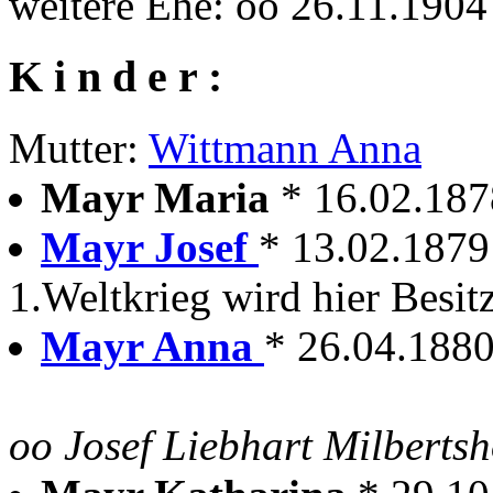
weitere Ehe: oo 26.11.19
K i n d e r :
Mutter:
Wittmann Anna
Mayr Maria
* 16.02.187
Mayr Josef
* 13.02.1879
1.Weltkrieg wird hier Besit
Mayr Anna
* 26.04.1880
oo Josef Liebhart Milberts