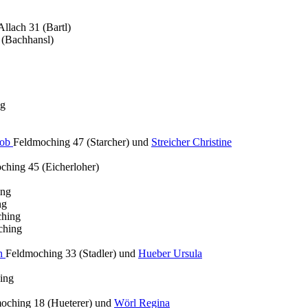
Allach 31 (Bartl)
 (Bachhansl)
ng
kob
Feldmoching 47 (Starcher) und
Streicher Christine
ching 45 (Eicherloher)
ing
ng
ching
ching
in
Feldmoching 33 (Stadler) und
Hueber Ursula
ing
oching 18 (Hueterer) und
Wörl Regina