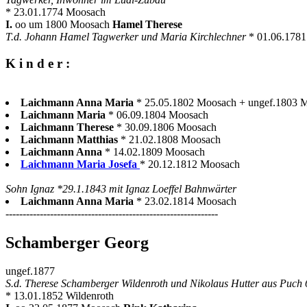
* 23.01.1774 Moosach
I.
oo um 1800 Moosach
Hamel Therese
T.d. Johann Hamel Tagwerker und Maria Kirchlechner
* 01.06.178
K i n d e r :
Laichmann Anna Maria
* 25.05.1802 Moosach + ungef.1803 
Laichmann Maria
* 06.09.1804 Moosach
Laichmann Therese
* 30.09.1806 Moosach
Laichmann Matthias
* 21.02.1808 Moosach
Laichmann Anna
* 14.02.1809 Moosach
Laichmann Maria Josefa
* 20.12.1812 Moosach
Sohn Ignaz *29.1.1843 mit Ignaz Loeffel Bahnwärter
Laichmann Anna Maria
* 23.02.1814 Moosach
--------------------------------------------------------------
Schamberger Georg
ungef.1877
S.d. Therese Schamberger Wildenroth und Nikolaus Hutter aus Puch 
* 13.01.1852 Wildenroth