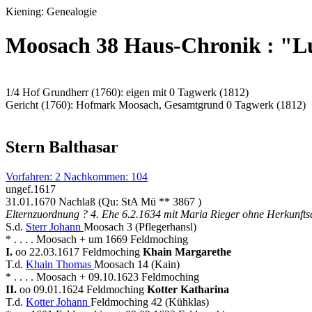
Kiening: Genealogie
Moosach 38 Haus-Chronik : "
1/4 Hof Grundherr (1760): eigen mit 0 Tagwerk (1812)
Gericht (1760): Hofmark Moosach, Gesamtgrund 0 Tagwerk (1812)
Stern Balthasar
Vorfahren: 2 Nachkommen: 104
ungef.1617
31.01.1670 Nachlaß (Qu: StA Mü ** 3867 )
Elternzuordnung ? 4. Ehe 6.2.1634 mit Maria Rieger ohne Herkunft
S.d.
Sterr Johann
Moosach 3 (Pflegerhansl)
* . . . . Moosach + um 1669 Feldmoching
I.
oo 22.03.1617 Feldmoching
Khain Margarethe
T.d.
Khain Thomas
Moosach 14 (Kain)
* . . . . Moosach + 09.10.1623 Feldmoching
II.
oo 09.01.1624 Feldmoching
Kotter Katharina
T.d.
Kotter Johann
Feldmoching 42 (Kühklas)