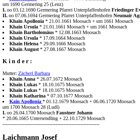
um 1690 Germering 25 (Lenz)
I.
oo 03.12.1690 Germering Pfarrei Unterpfaffenhofen
Friedinger 
II.
oo 07.06.1694 Germering Pfarrei Unterpfaffenhofen
Neumair Ag
Khain Apollonia
* 21.01.1661 Moosach + um 1661 Moosach
Khain Ursula
* 21.01.1661 Moosach + um 1661 Moosach
Khain Bartholomäus
* 12.08.1663 Moosach
Khain Ursula
* 17.09.1664 Moosach
Khain Helena
* 29.09.1666 Moosach
Khain August
* 27.08.1667 Moosach
K i n d e r :
Mutter:
Zächerl Barbara
Khain Anna
* 26.07.1672 Moosach
Khain Lukas
* 18.10.1675 Moosach
Khain Lukas
* 18.10.1675 Moosach
Khain Katharina
* 07.10.1677 Moosach
Kain Apollonia
* 01.12.1679 Moosach + 06.06.1720 Moosach
um 1700 Moosach 28 (Ludl)
I.
oo 26.04.1700 Moosach
Faustner Johann
* 20.06.1665 Untersendling + 22.10.1729 Moosach
--------------------------------------------------------------
Laichmann Josef