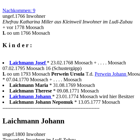
Nachkommen: 9
ungef.1766 Inwohner
Ehefrau Katharina Miller aus Kleinweil Inwohner im Ludl-Zubau
+ vor 1778 Moosach
I.
oo um 1766 Moosach
K i n d e r :
Laichmann Josef
* 23.02.1768 Moosach + . . . . Moosach
07.02.1795 Moosach 16 (Schustergäpp)
I.
oo um 1793 Moosach
Perwein Ursula
T.d.
Perwein Johann
Moosa
* 07.04.1770 Moosach + . . . . Moosach
Laichmann Maria
* 31.08.1769 Moosach
Laichmann Therese
* 09.08.1771 Moosach
Laichmann Johann
* 23.01.1774 Moosach wird hier Besitzer
Laichmann Johann Nepomuk
* 13.05.1777 Moosach
--------------------------------------------------------------
Laichmann Johann
ungef.1800 Inwohner
Tagwerker, Inwohner im Ludl-Zubau