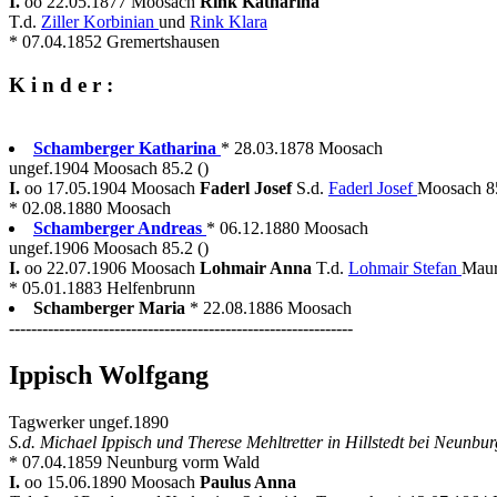
I.
oo 22.05.1877 Moosach
Rink Katharina
T.d.
Ziller Korbinian
und
Rink Klara
* 07.04.1852 Gremertshausen
K i n d e r :
Schamberger Katharina
* 28.03.1878 Moosach
ungef.1904 Moosach 85.2 ()
I.
oo 17.05.1904 Moosach
Faderl Josef
S.d.
Faderl Josef
Moosach 85
* 02.08.1880 Moosach
Schamberger Andreas
* 06.12.1880 Moosach
ungef.1906 Moosach 85.2 ()
I.
oo 22.07.1906 Moosach
Lohmair Anna
T.d.
Lohmair Stefan
Maur
* 05.01.1883 Helfenbrunn
Schamberger Maria
* 22.08.1886 Moosach
--------------------------------------------------------------
Ippisch Wolfgang
Tagwerker ungef.1890
S.d. Michael Ippisch und Therese Mehltretter in Hillstedt bei Neunb
* 07.04.1859 Neunburg vorm Wald
I.
oo 15.06.1890 Moosach
Paulus Anna