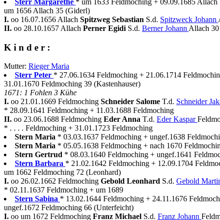
Sterr Margarethe
* um 1633 Feldmoching + 09.09.1685 Allach
um 1656 Allach 35 (Giderl)
I.
oo 16.07.1656 Allach
Spitzweg Sebastian
S.d.
Spitzweck Johann
II.
oo 28.10.1657 Allach
Perner Egidi
S.d.
Berner Johann
Allach 30
K i n d e r :
Mutter:
Rieger Maria
Sterr Peter
* 27.06.1634 Feldmoching + 21.06.1714 Feldmochi
31.01.1670 Feldmoching 39 (Kastenhauser)
1671: 1 Fohlen 3 Kühe
I.
oo 21.01.1669 Feldmoching
Schneider Salome
T.d.
Schneider Ja
* 28.09.1641 Feldmoching + 11.03.1688 Feldmoching
II.
oo 23.06.1688 Feldmoching
Eder Anna
T.d.
Eder Kaspar
Feldmo
* . . . . Feldmoching + 31.01.1723 Feldmoching
Stern Maria
* 03.03.1637 Feldmoching + ungef.1638 Feldmoch
Stern Maria
* 05.05.1638 Feldmoching + nach 1670 Feldmochi
Stern Gertrud
* 08.03.1640 Feldmoching + ungef.1641 Feldmo
Stern Barbara
* 21.02.1642 Feldmoching + 12.09.1704 Feldmo
um 1662 Feldmoching 72 (Leonhard)
I.
oo 26.02.1662 Feldmoching
Gebold Leonhard
S.d.
Gebold Mart
* 02.11.1637 Feldmoching + um 1689
Stern Sabina
* 13.02.1644 Feldmoching + 24.11.1676 Feldmoch
ungef.1672 Feldmoching 66 (Unterfeicht)
I.
oo um 1672 Feldmoching
Franz Michael
S.d.
Franz Johann
Feldm