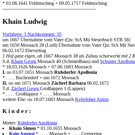
* 03.08.1641 Feldmoching + 09.05.1717 Feldmoching
--------------------------------------------------------------
Khain Ludwig
Vorfahren: 3 Nachkommen: 35
um 1667 Übernahme vom Vater (Qu: StA Mü Steuerbuch STB 58)
um 1650 Moosach 28 (Ludl) Übernahme vom Vater Qu: StA Mü Ste
06.02.1672 Ehevertrag
1 Hof ganz eigen, ab 1667 Moosach 38 als Zubau scharwerkt mit 2 
S.d.
Khain Georg
Moosach 40 (Schmiedhaus) und
Schuster Apolloni
* 18.03.1626 Moosach + 07.06.1683 Moosach
I.
oo 03.07.1651 Moosach
Ruhdorfer Apollonia
* . . . . Buchendorf + um 1672 Moosach
II.
oo um 1671 Moosach
Zächerl Barbara
06.02.1672
T.d.
Zächerl Georg
Großlappen 1 (Lappen)
* . . . . Großlappen + . . . . Moosach
weitere Ehe: oo 18.07.1683 Moosach
Keferloher Anton
K i n d e r :
Mutter:
Ruhdorfer Apollonia
Khain Simon
* 01.10.1655 Moosach
Kain August
* . . . . Moosach + . . . . Germering