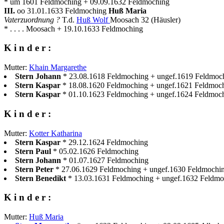
* um 1601 Feldmoching + 09.09.1632 Feldmoching
III.
oo 31.01.1633 Feldmoching
Huß Maria
Vaterzuordnung ?
T.d.
Huß Wolf
Moosach 32 (Häusler)
* . . . . Moosach + 19.10.1633 Feldmoching
K i n d e r :
Mutter:
Khain Margarethe
Stern Johann
* 23.08.1618 Feldmoching + ungef.1619 Feldmoc
Stern Kaspar
* 18.08.1620 Feldmoching + ungef.1621 Feldmoc
Stern Kaspar
* 01.10.1623 Feldmoching + ungef.1624 Feldmoc
K i n d e r :
Mutter:
Kotter Katharina
Stern Kaspar
* 29.12.1624 Feldmoching
Stern Paul
* 05.02.1626 Feldmoching
Stern Johann
* 01.07.1627 Feldmoching
Stern Peter
* 27.06.1629 Feldmoching + ungef.1630 Feldmochi
Stern Benedikt
* 13.03.1631 Feldmoching + ungef.1632 Feldmo
K i n d e r :
Mutter:
Huß Maria