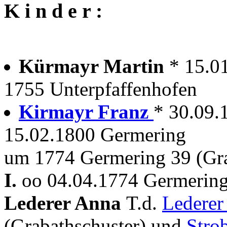
K i n d e r :
Kürmayr Martin
* 15.0
1755 Unterpfaffenhofen
Kirmayr Franz
* 30.09.
15.02.1800 Germering
um 1774 Germering 39 (Gra
I.
oo 04.04.1774 Germering 
Lederer Anna
T.d.
Lederer
(Grabathschuster) und
Stro