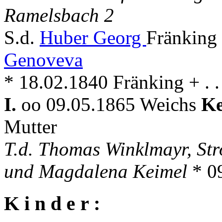
Ramelsbach 2
S.d.
Huber Georg
Fränking 
Genoveva
* 18.02.1840 Fränking + . .
I.
oo 09.05.1865 Weichs
Ke
Mutter
T.d. Thomas Winklmayr, St
und Magdalena Keimel
* 0
K i n d e r :