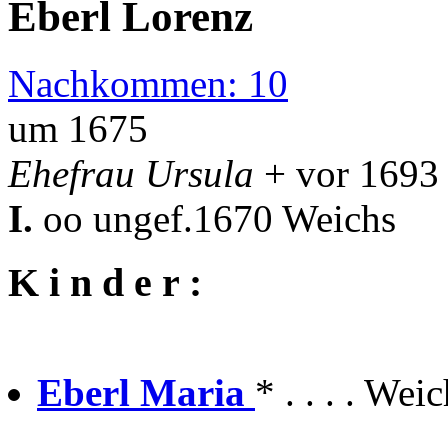
Eberl Lorenz
Nachkommen: 10
um 1675
Ehefrau Ursula
+ vor 1693
I.
oo ungef.1670 Weichs
K i n d e r :
Eberl Maria
* . . . . We