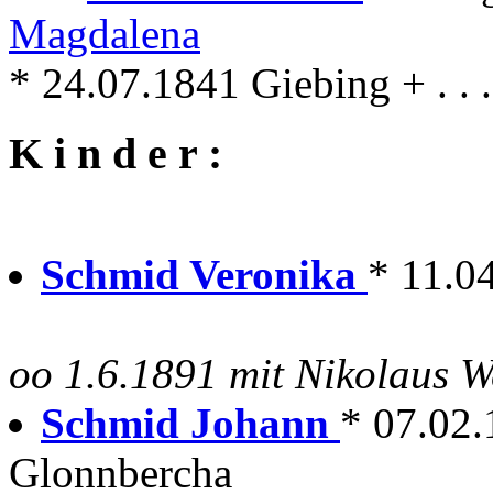
Magdalena
* 24.07.1841 Giebing + . . 
K i n d e r :
Schmid Veronika
* 11.0
oo 1.6.1891 mit Nikolaus We
Schmid Johann
* 07.02.
Glonnbercha