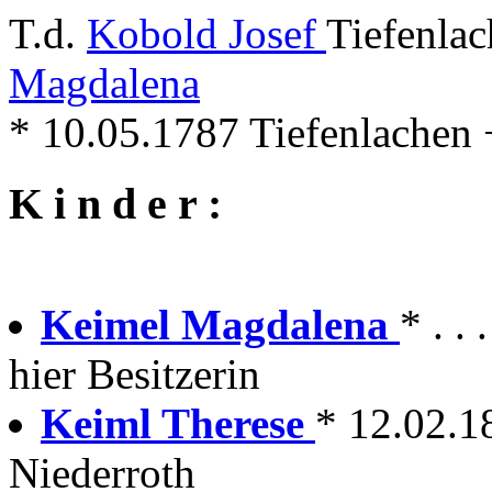
T.d.
Kobold Josef
Tiefenlac
Magdalena
* 10.05.1787 Tiefenlachen
K i n d e r :
Keimel Magdalena
* . .
hier Besitzerin
Keiml Therese
* 12.02.1
Niederroth