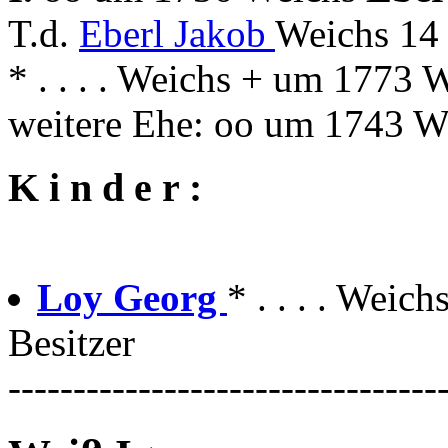
T.d.
Eberl Jakob
Weichs 14
* . . . . Weichs + um 1773 
weitere Ehe: oo um 1743 W
K i n d e r :
Loy Georg
* . . . . Wei
Besitzer
---------------------------------