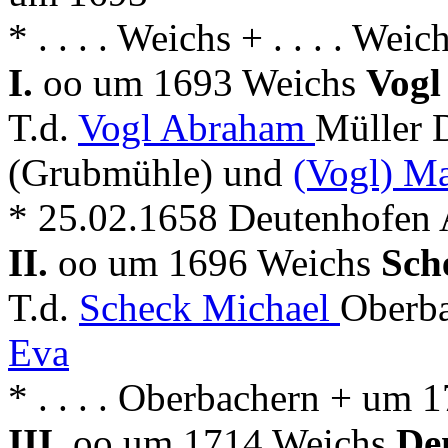
* . . . . Weichs + . . . . Weic
I.
oo um 1693 Weichs
Vogl
T.d.
Vogl Abraham
Müller 
(Grubmühle) und
(Vogl) Ma
* 25.02.1658 Deutenhofen
II.
oo um 1696 Weichs
Sch
T.d.
Scheck Michael
Oberba
Eva
* . . . . Oberbachern + um 
III.
oo um 1714 Weichs
De