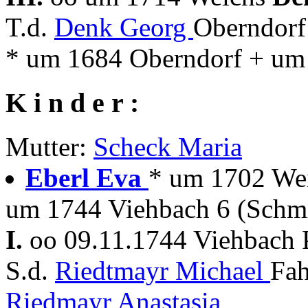
T.d.
Denk Georg
Oberndorf
* um 1684 Oberndorf + um
K i n d e r :
Mutter:
Scheck Maria
Eberl Eva
* um 1702 Wei
um 1744 Viehbach 6 (Schm
I.
oo 09.11.1744 Viehbach 
S.d.
Riedtmayr Michael
Fah
Riedmayr Anastasia