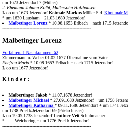
um 1673 Jetzendorf 7 (Müller)
2. Ehemann Johann Kölbl, Müllersohn Holzhausen
I.
oo um 1673 Jetzendorf
Kotmair Markus
Müller S.d.
Khottmair M
* um 1630 Lausham + 21.03.1680 Jetzendorf
Malbetinger Lorenz
* 10.08.1653 Erlbach + nach 1715 Jetzendor
--------------------------------------------------------------
Malbetinger Lorenz
Vorfahren: 1 Nachkommen: 62
Zimmermann u. Weber 01.02.1677 Übernahme vom Vater
Ehefrau Maria
* 10.08.1653 Erlbach + nach 1715 Jetzendorf
I.
oo um 1677 Jetzendorf
K i n d e r :
Malbertinger Jakob
* 11.07.1678 Jetzendorf
Malbetinger Michael
* 27.09.1680 Jetzendorf + um 1758 Jetzend
Malbetinger Katharina
* 09.11.1686 Jetzendorf + um 1741 Jetz
um 1738 Priel b.Jetzendorf 69 (Prielschuster)
I.
oo 19.05.1738 Jetzendorf
Leuttner Veit
Schuhmacher
* . . . . Weichering + um 1776 Priel b.Jetzendorf
--------------------------------------------------------------