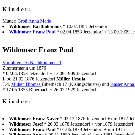
K i n d e r :
Mutter:
Groß Anna Maria
Wildmoser Bartholomäus
* 10.07.1851 Jetzendorf
Wildmoser Franz Paul
* 02.04.1853 Jetzendorf + 13.09.1909 Jet
--------------------------------------------------------------
Wildmoser Franz Paul
Vorfahren: 76 Nachkommen: 1
Zimmermann um 1876
* 02.04.1853 Jetzendorf + 13.09.1909 Jetzendorf
I.
oo 21.02.1876 Jetzendorf
Müller Ursula
T.d.
Müller Thomas
Biberbach 17 (Kislingschuster) und
Kaiser Anna
* 17.05.1853 Biberbach + 26.07.1929 Jetzendorf
K i n d e r :
Wildmoser Franz Xaver
* 02.12.1876 Jetzendorf + um 1877 Jet
Wildmoser Josef
* 26.03.1878 Jetzendorf + vor 1879 Jetzendorf
Wildmoser Franz Paul
* 01.06.1879 Jetzendorf + um 1915
Wildmoser Anna
* 09.11.1880 Jetzendorf + um 1881 Jetzendorf