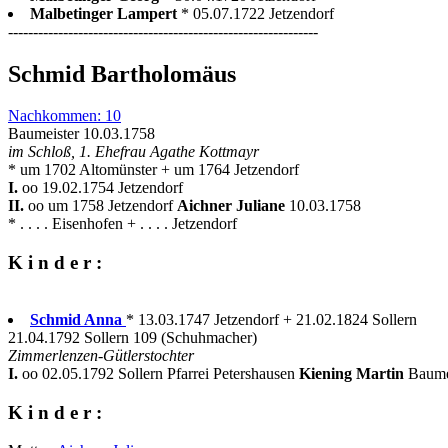
Malbetinger Lampert
* 05.07.1722 Jetzendorf
--------------------------------------------------------------
Schmid Bartholomäus
Nachkommen: 10
Baumeister 10.03.1758
im Schloß, 1. Ehefrau Agathe Kottmayr
* um 1702 Altomünster + um 1764 Jetzendorf
I.
oo 19.02.1754 Jetzendorf
II.
oo um 1758 Jetzendorf
Aichner Juliane
10.03.1758
* . . . . Eisenhofen + . . . . Jetzendorf
K i n d e r :
Schmid Anna
* 13.03.1747 Jetzendorf + 21.02.1824 Sollern
21.04.1792 Sollern 109 (Schuhmacher)
Zimmerlenzen-Gütlerstochter
I.
oo 02.05.1792 Sollern Pfarrei Petershausen
Kiening Martin
Baume
K i n d e r :