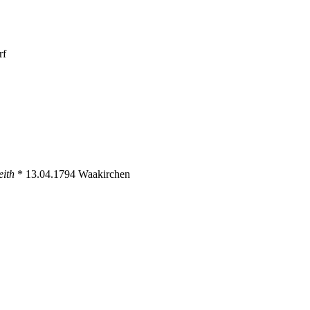
rf
eith
* 13.04.1794 Waakirchen