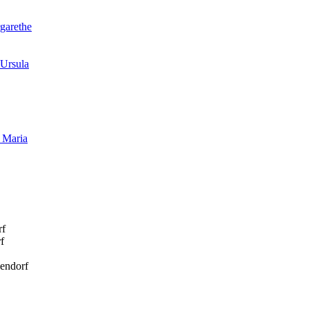
garethe
Ursula
 Maria
rf
f
zendorf