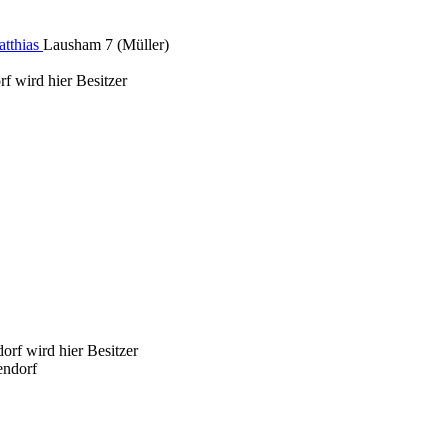
atthias
Lausham 7 (Müller)
f wird hier Besitzer
orf wird hier Besitzer
endorf