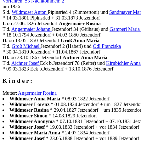
Vorfahren: 53 Nachkommen: 2
um 1826
S.d.
Wildmoser Anton
Pipinsried 4 (Zimmertoni) und
Sandmayer Mar
* 14.03.1801 Pipinsried + 31.03.1873 Jetzendorf
I.
oo 27.06.1826 Jetzendorf
Angermaier Rosina
T.d.
Angermaier Johann
Jetzendorf 34 (Gitlhaus) und
Gamperl Maria 
* 18.10.1794 Jetzendorf + 04.03.1850 Jetzendorf
II.
oo 13.05.1850 Jetzendorf
Groß Anna Maria
T.d.
Groß Michael
Jetzendorf 2 (Haberl) und
Ödl Franziska
* 30.04.1810 Jetzendorf + 11.04.1867 Jetzendorf
III.
oo 23.10.1867 Jetzendorf
Aichner Anna Maria
T.d.
Aichner Josef
Eck b.Jetzendorf 78 (Reiter) und
Kirnbichler Anna
* 09.03.1823 Eck b.Jetzendorf + 13.10.1876 Jetzendorf
K i n d e r :
Mutter:
Angermaier Rosina
Wildmoser Anna Maria
* 08.03.1822 Jetzendorf
Wildmoser Lorenz
* 01.08.1824 Jetzendorf + um 1827 Jetzendo
Wildmoser Rosina
* 29.04.1827 Jetzendorf + um 1835 Jetzendor
Wildmoser Simon
* 14.08.1829 Jetzendorf
Wildmoser Anonyma
* 07.10.1831 Jetzendorf + 07.10.1831 Jet
Wildmoser Josef
* 19.03.1833 Jetzendorf + vor 1834 Jetzendorf
Wildmoser Maria Anna
* 24.07.1834 Jetzendorf
Wildmoser Josef
* 23.05.1838 Jetzendorf + vor 1839 Jetzendorf