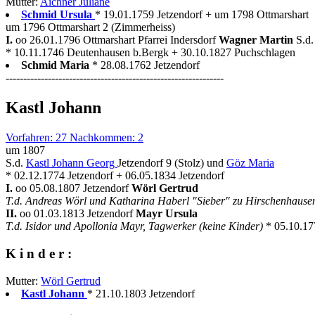
Mutter:
Aichner Juliane
Schmid Ursula
* 19.01.1759 Jetzendorf + um 1798 Ottmarshart
um 1796 Ottmarshart 2 (Zimmerheiss)
I.
oo 26.01.1796 Ottmarshart Pfarrei Indersdorf
Wagner Martin
S.d
* 10.11.1746 Deutenhausen b.Bergk + 30.10.1827 Puchschlagen
Schmid Maria
* 28.08.1762 Jetzendorf
--------------------------------------------------------------
Kastl Johann
Vorfahren: 27 Nachkommen: 2
um 1807
S.d.
Kastl Johann Georg
Jetzendorf 9 (Stolz) und
Göz Maria
* 02.12.1774 Jetzendorf + 06.05.1834 Jetzendorf
I.
oo 05.08.1807 Jetzendorf
Wörl Gertrud
T.d. Andreas Wörl und Katharina Haberl "Sieber" zu Hirschenhaus
II.
oo 01.03.1813 Jetzendorf
Mayr Ursula
T.d. Isidor und Apollonia Mayr, Tagwerker (keine Kinder)
* 05.10.17
K i n d e r :
Mutter:
Wörl Gertrud
Kastl Johann
* 21.10.1803 Jetzendorf