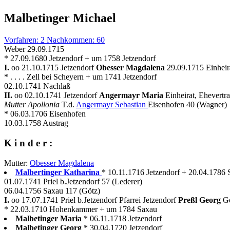
Malbetinger Michael
Vorfahren: 2 Nachkommen: 60
Weber 29.09.1715
* 27.09.1680 Jetzendorf + um 1758 Jetzendorf
I.
oo 21.10.1715 Jetzendorf
Obesser Magdalena
29.09.1715 Einheira
* . . . . Zell bei Scheyern + um 1741 Jetzendorf
02.10.1741 Nachlaß
II.
oo 02.10.1741 Jetzendorf
Angermayr Maria
Einheirat, Ehevertra
Mutter Apollonia
T.d.
Angermayr Sebastian
Eisenhofen 40 (Wagner)
* 06.03.1706 Eisenhofen
10.03.1758 Austrag
K i n d e r :
Mutter:
Obesser Magdalena
Malbertinger Katharina
* 10.11.1716 Jetzendorf + 20.04.1786
01.07.1741 Priel b.Jetzendorf 57 (Lederer)
06.04.1756 Saxau 117 (Götz)
I.
oo 17.07.1741 Priel b.Jetzendorf Pfarrei Jetzendorf
Preßl Georg
Ge
* 22.03.1710 Hohenkammer + um 1784 Saxau
Malbetinger Maria
* 06.11.1718 Jetzendorf
Malbetinger Georg
* 30.04.1720 Jetzendorf