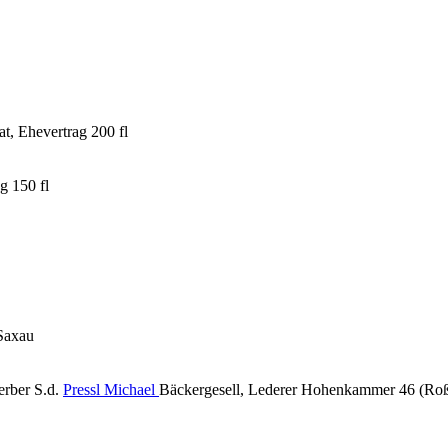
t, Ehevertrag 200 fl
g 150 fl
 Saxau
rber S.d.
Pressl Michael
Bäckergesell, Lederer Hohenkammer 46 (Ro