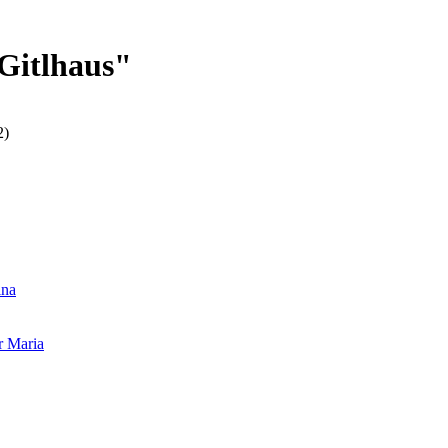
Gitlhaus"
2)
ina
 Maria