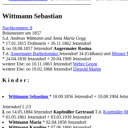
--------------------------------------------------------------
Wittmann Sebastian
Nachkommen: 8
Bräumeister um 1857
S.d. Andreas Wittmann und Anna Maria Gegg
* 17.01.1815 Dollnstein + 26.11.1862 Jetzendorf
I.
oo 18.08.1857 Jetzendorf
Angermaier Rosina
T.d.
Angermaier Bartholomäus
Jetzendorf 34 (Gitlhaus) und
Mösner 
* 24.04.1830 Jetzendorf + 20.04.1900 Jetzendorf
weitere Ehe: oo 10.11.1863 Jetzendorf
Weber Georg
weitere Ehe: oo 19.02.1868 Jetzendorf
Diepold Martin
K i n d e r :
Wittmann Sebastian
* 18.09.1856 Jetzendorf + 10.08.1904 Jet
Jetzendorf 1 2/3
I.
oo 14.05.1884 Jetzendorf
Kopfmiller Gertraud
T.d.
Kopfmiller M
* 01.05.1861 Jetzendorf + 03.03.1939 Jetzendorf
Wittmann Maria
* 02.04.1858 Jetzendorf
Wittmann Karoline
* 07.06.1860 Jetzendorf