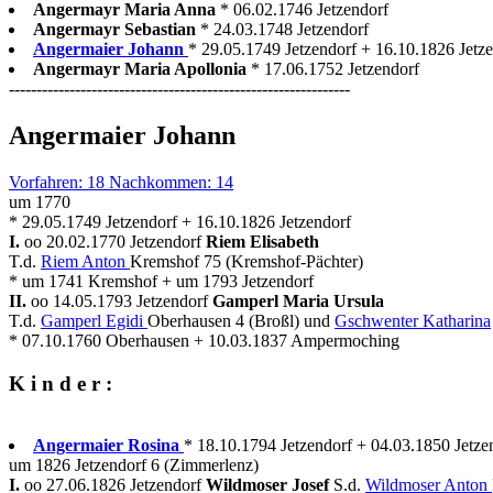
Angermayr Maria Anna
* 06.02.1746 Jetzendorf
Angermayr Sebastian
* 24.03.1748 Jetzendorf
Angermaier Johann
* 29.05.1749 Jetzendorf + 16.10.1826 Jetze
Angermayr Maria Apollonia
* 17.06.1752 Jetzendorf
--------------------------------------------------------------
Angermaier Johann
Vorfahren: 18 Nachkommen: 14
um 1770
* 29.05.1749 Jetzendorf + 16.10.1826 Jetzendorf
I.
oo 20.02.1770 Jetzendorf
Riem Elisabeth
T.d.
Riem Anton
Kremshof 75 (Kremshof-Pächter)
* um 1741 Kremshof + um 1793 Jetzendorf
II.
oo 14.05.1793 Jetzendorf
Gamperl Maria Ursula
T.d.
Gamperl Egidi
Oberhausen 4 (Broßl) und
Gschwenter Katharina
* 07.10.1760 Oberhausen + 10.03.1837 Ampermoching
K i n d e r :
Angermaier Rosina
* 18.10.1794 Jetzendorf + 04.03.1850 Jetze
um 1826 Jetzendorf 6 (Zimmerlenz)
I.
oo 27.06.1826 Jetzendorf
Wildmoser Josef
S.d.
Wildmoser Anton