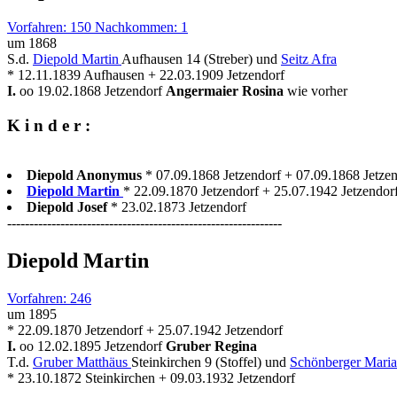
Vorfahren: 150 Nachkommen: 1
um 1868
S.d.
Diepold Martin
Aufhausen 14 (Streber) und
Seitz Afra
* 12.11.1839 Aufhausen + 22.03.1909 Jetzendorf
I.
oo 19.02.1868 Jetzendorf
Angermaier Rosina
wie vorher
K i n d e r :
Diepold Anonymus
* 07.09.1868 Jetzendorf + 07.09.1868 Jetze
Diepold Martin
* 22.09.1870 Jetzendorf + 25.07.1942 Jetzendorf
Diepold Josef
* 23.02.1873 Jetzendorf
--------------------------------------------------------------
Diepold Martin
Vorfahren: 246
um 1895
* 22.09.1870 Jetzendorf + 25.07.1942 Jetzendorf
I.
oo 12.02.1895 Jetzendorf
Gruber Regina
T.d.
Gruber Matthäus
Steinkirchen 9 (Stoffel) und
Schönberger Mari
* 23.10.1872 Steinkirchen + 09.03.1932 Jetzendorf