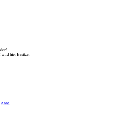
ndorf
 wird hier Besitzer
a Anna