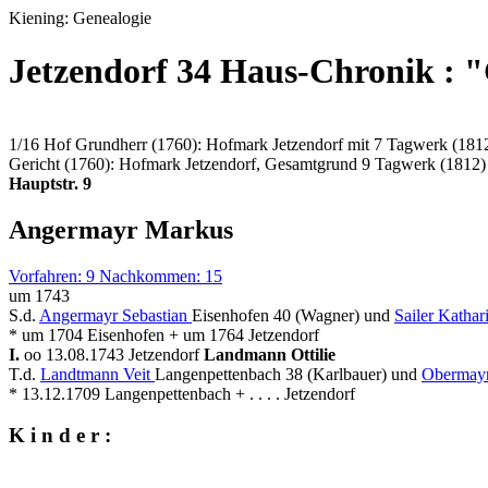
Kiening: Genealogie
Jetzendorf 34 Haus-Chronik : "
1/16 Hof Grundherr (1760): Hofmark Jetzendorf mit 7 Tagwerk (181
Gericht (1760): Hofmark Jetzendorf, Gesamtgrund 9 Tagwerk (1812)
Hauptstr. 9
Angermayr Markus
Vorfahren: 9 Nachkommen: 15
um 1743
S.d.
Angermayr Sebastian
Eisenhofen 40 (Wagner) und
Sailer Kathar
* um 1704 Eisenhofen + um 1764 Jetzendorf
I.
oo 13.08.1743 Jetzendorf
Landmann Ottilie
T.d.
Landtmann Veit
Langenpettenbach 38 (Karlbauer) und
Obermayr
* 13.12.1709 Langenpettenbach + . . . . Jetzendorf
K i n d e r :