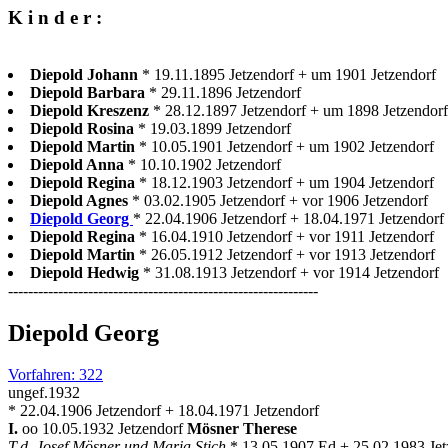
K i n d e r :
Diepold Johann
* 19.11.1895 Jetzendorf + um 1901 Jetzendorf
Diepold Barbara
* 29.11.1896 Jetzendorf
Diepold Kreszenz
* 28.12.1897 Jetzendorf + um 1898 Jetzendorf
Diepold Rosina
* 19.03.1899 Jetzendorf
Diepold Martin
* 10.05.1901 Jetzendorf + um 1902 Jetzendorf
Diepold Anna
* 10.10.1902 Jetzendorf
Diepold Regina
* 18.12.1903 Jetzendorf + um 1904 Jetzendorf
Diepold Agnes
* 03.02.1905 Jetzendorf + vor 1906 Jetzendorf
Diepold Georg
* 22.04.1906 Jetzendorf + 18.04.1971 Jetzendorf 
Diepold Regina
* 16.04.1910 Jetzendorf + vor 1911 Jetzendorf
Diepold Martin
* 26.05.1912 Jetzendorf + vor 1913 Jetzendorf
Diepold Hedwig
* 31.08.1913 Jetzendorf + vor 1914 Jetzendorf
--------------------------------------------------------------
Diepold Georg
Vorfahren: 322
ungef.1932
* 22.04.1906 Jetzendorf + 18.04.1971 Jetzendorf
I.
oo 10.05.1932 Jetzendorf
Mösner Therese
T.d. Josef Mösner und Maria Stich
* 13.05.1907 Ed + 25.02.1983 Jet