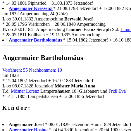
* 14.03.1801 Pipinsried + 31.03.1873 Jetzendorf
Angermaier Kreszenz
* 21.08.1798 Jetzendorf + 17.06.1882 Ko
um 1832 Ampermoching 24 (Götz)
I.
oo 30.01.1832 Ampermoching
Beywald Josef
* 28.05.1796 Vierkirchen + 28.06.1840 Ampermoching
II.
oo 20.01.1841 Ampermoching
Limmer Franz Seraph
S.d.
Limm
* 28.05.1811 Kollbach + 19.11.1895 Ampermoching
Angermaier Bartholomäus
* 15.04.1802 Jetzendorf + 16.10.188
--------------------------------------------------------------
Angermaier Bartholomäus
Vorfahren: 55 Nachkommen: 10
um 1828
* 15.04.1802 Jetzendorf + 16.10.1883 Jetzendorf
I.
oo 08.07.1828 Jetzendorf
Mösner Maria Anna
T.d.
Mösner Lorenz
Lampertshausen 10 (Glasbauer) und
Fridl Eva
* 14.11.1805 Lampertshausen + 12.06.1856 Jetzendorf
K i n d e r :
Angermaier Josef
* 08.01.1829 Jetzendorf + um 1829 Jetzendor
Angermaier Rosina
* 24.04.1830 Jetzendorf + 20.04.1900 Jetzen