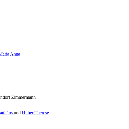
Maria Anna
zendorf Zimmermann
atthäus
und
Huber Therese