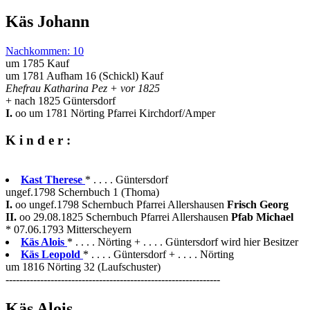
Käs Johann
Nachkommen: 10
um 1785 Kauf
um 1781 Aufham 16 (Schickl) Kauf
Ehefrau Katharina Pez + vor 1825
+ nach 1825 Güntersdorf
I.
oo um 1781 Nörting Pfarrei Kirchdorf/Amper
K i n d e r :
Kast Therese
* . . . . Güntersdorf
ungef.1798 Schernbuch 1 (Thoma)
I.
oo ungef.1798 Schernbuch Pfarrei Allershausen
Frisch Georg
II.
oo 29.08.1825 Schernbuch Pfarrei Allershausen
Pfab Michael
* 07.06.1793 Mitterscheyern
Käs Alois
* . . . . Nörting + . . . . Güntersdorf wird hier Besitzer
Käs Leopold
* . . . . Güntersdorf + . . . . Nörting
um 1816 Nörting 32 (Laufschuster)
--------------------------------------------------------------
Käs Alois