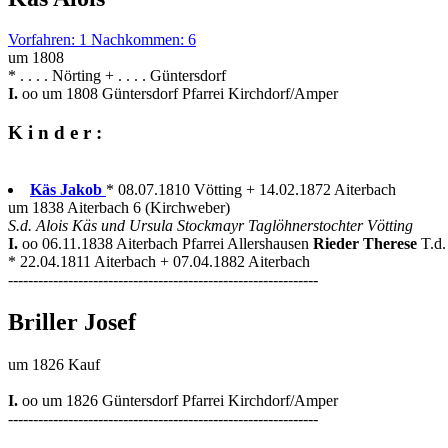
Vorfahren: 1 Nachkommen: 6
um 1808
* . . . . Nörting + . . . . Güntersdorf
I.
oo um 1808 Güntersdorf Pfarrei Kirchdorf/Amper
K i n d e r :
Käs Jakob
* 08.07.1810 Vötting + 14.02.1872 Aiterbach
um 1838 Aiterbach 6 (Kirchweber)
S.d. Alois Käs und Ursula Stockmayr Taglöhnerstochter Vötting
I.
oo 06.11.1838 Aiterbach Pfarrei Allershausen
Rieder Therese
T.d
* 22.04.1811 Aiterbach + 07.04.1882 Aiterbach
--------------------------------------------------------------
Briller Josef
um 1826 Kauf
I.
oo um 1826 Güntersdorf Pfarrei Kirchdorf/Amper
--------------------------------------------------------------