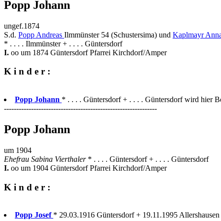
Popp Johann
ungef.1874
S.d.
Popp Andreas
Ilmmünster 54 (Schustersima) und
Kaplmayr Anna
* . . . . Ilmmünster + . . . . Güntersdorf
I.
oo um 1874 Güntersdorf Pfarrei Kirchdorf/Amper
K i n d e r :
Popp Johann
* . . . . Güntersdorf + . . . . Güntersdorf wird hier B
--------------------------------------------------------------
Popp Johann
um 1904
Ehefrau Sabina Vierthaler
* . . . . Güntersdorf + . . . . Güntersdorf
I.
oo um 1904 Güntersdorf Pfarrei Kirchdorf/Amper
K i n d e r :
Popp Josef
* 29.03.1916 Güntersdorf + 19.11.1995 Allershausen