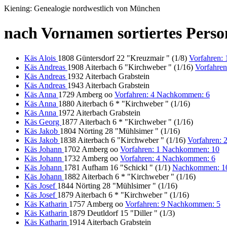
Kiening: Genealogie nordwestlich von München
nach Vornamen sortiertes Perso
Käs Alois
1808 Güntersdorf 22 "Kreuzmair " (1/8)
Vorfahren:
Käs Andreas
1908 Aiterbach 6 "Kirchweber " (1/16)
Vorfahren
Käs Andreas
1932 Aiterbach Grabstein
Käs Andreas
1943 Aiterbach Grabstein
Käs Anna
1729 Amberg oo
Vorfahren: 4 Nachkommen: 6
Käs Anna
1880 Aiterbach 6 * "Kirchweber " (1/16)
Käs Anna
1972 Aiterbach Grabstein
Käs Georg
1877 Aiterbach 6 * "Kirchweber " (1/16)
Käs Jakob
1804 Nörting 28 "Mühlsimer " (1/16)
Käs Jakob
1838 Aiterbach 6 "Kirchweber " (1/16)
Vorfahren:
Käs Johann
1702 Amberg oo
Vorfahren: 1 Nachkommen: 10
Käs Johann
1732 Amberg oo
Vorfahren: 4 Nachkommen: 6
Käs Johann
1781 Aufham 16 "Schickl " (1/1)
Nachkommen: 1
Käs Johann
1882 Aiterbach 6 * "Kirchweber " (1/16)
Käs Josef
1844 Nörting 28 "Mühlsimer " (1/16)
Käs Josef
1879 Aiterbach 6 * "Kirchweber " (1/16)
Käs Katharin
1757 Amberg oo
Vorfahren: 9 Nachkommen: 5
Käs Katharin
1879 Deutldorf 15 "Diller " (1/3)
Käs Katharin
1914 Aiterbach Grabstein