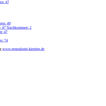
en: 47
ren: 49
n: 47 Nachkommen: 2
n: 47
n: 74
ng
www.genealogie-kiening.de