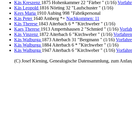
Käs Kreszenz
1875 Hohenkammer 22 "Färber " (1/16)
Vorfahr
Käs Leopold
1816 Nörting 32 "Laufschuster " (1/16)
Kees Maria
1910 Aubing 998 "Fabrikpersonal
Käs Peter
1640 Amberg *+
Nachkommen: 11
Käs Therese
1843 Aiterbach 6 * "Kirchweber " (1/16)
Kaes Therese
1913 Ampertshausen 2 "Schmied " (1/16)
Vorfah
Käs Vinzenz
1872 Aiterbach 6 "Kirchweber " (1/16)
Vorfahre
Käs Walburga
1873 Aiterbach 31 "Bergmann " (1/16)
Vorfahre
Käs Walburga
1884 Aiterbach 6 * "Kirchweber " (1/16)
Käs Walburga
1947 Aiterbach 6 "Kirchweber " (1/16)
Vorfahre
(C) Josef Kiening, Genealogische Datensammlung, zum Anfa