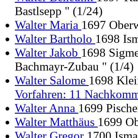
Bastlsepp " (1/24)
Walter Maria
1697 Oberw
Walter Bartholo
1698 Is
Walter Jakob
1698 Sigme
Bachmayr-Zubau " (1/4)
Walter Salome
1698 Klei
Vorfahren: 11 Nachkomm
Walter Anna
1699 Pischer
Walter Matthäus
1699 Ob
Walter Gregor
1700 Isma