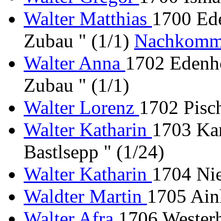
Walter Matthias
1700 Ede
Zubau " (1/1)
Nachkomm
Walter Anna
1702 Edenho
Zubau " (1/1)
Walter Lorenz
1702 Pisch
Walter Katharin
1703 Kar
Bastlsepp " (1/24)
Walter Katharin
1704 Nie
Waldter Martin
1705 Ain
Walter Afra
1706 Westerh